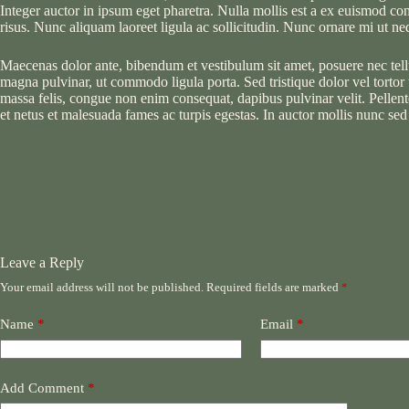
Integer auctor in ipsum eget pharetra. Nulla mollis est a ex euismod con
risus. Nunc aliquam laoreet ligula ac sollicitudin. Nunc ornare mi ut neq
Maecenas dolor ante, bibendum et vestibulum sit amet, posuere nec tel
magna pulvinar, ut commodo ligula porta. Sed tristique dolor vel tortor 
massa felis, congue non enim consequat, dapibus pulvinar velit. Pellente
et netus et malesuada fames ac turpis egestas. In auctor mollis nunc sed
Leave a Reply
Your email address will not be published.
Required fields are marked
*
Name
*
Email
*
Add Comment
*