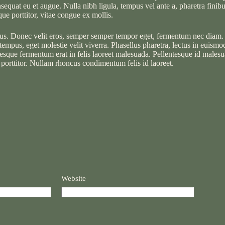
sequat eu et augue. Nulla nibh ligula, tempus vel ante a, pharetra finib
ue porttitor, vitae congue ex mollis.
lus. Donec velit eros, semper semper tempor eget, fermentum nec diam.
tempus, eget molestie velit viverra. Phasellus pharetra, lectus in euism
sque fermentum erat in felis laoreet malesuada. Pellentesque id malesuad
 porttitor. Nullam rhoncus condimentum felis id laoreet.
Website