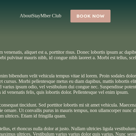
About
Stay
Mber Club
BOOK NOW
 venenatis, aliquet est a, porttitor risus. Donec lobortis ipsum ac dapi
i pulvinar mauris nibh, id congue nibh laoreet a. Morbi est tellus, scel
im bibendum velit vehicula tempus vitae id lorem. Proin sodales dolor 
t cursus. Morbi pellentesque metus eu diam dapibus, mattis lobortis elit
ed varius ipsum odio, vel vestibulum dui congue nec. Suspendisse potenti.
 id venenatis felis, quis lobortis dolor. Pellentesque vel enim ipsum.
consequat tincidunt. Sed porttitor lobortis mi sit amet vehicula. Maecen
estie ornare. Ut convallis purus in mauris tempus, non ullamcorper nunc 
m ultrices. Etiam id fringilla quam.
 tellus, et rhoncus nulla dolor at justo. Nullam ultricies ligula vestibu
aximus ultrices. Vestibulum varius varius dolor quis varius. Nunc sem