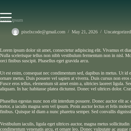
lorem ipsum
pixelxcode@gmail.com
May 21, 2026
Uncategorized
Lorem ipsum dolor sit amet, consectetur adipiscing elit. Vivamus et diam
Nulla scelerisque tellus non nibh vestibulum fermentum non in nisl. Morb
orci finibus suscipit. Phasellus eget gravida arcu.
Ut est enim, consequat nec condimentum sed, dapibus in metus. Ut id en
ornare metus. Duis posuere vel sapien at viverra. Duis cursus non eros e
Fusce eros tellus, elementum sit amet enim a, ultricies laoreet ligula. S
aliquam. In hac habitasse platea dictumst. Donec vel ultrices dolor. Cras
Phasellus egestas nunc non elit interdum posuere. Donec auctor elit ac 
tortor, a iaculis magna sem vel ipsum. Proin auctor lectus et felis mol
finibus. Quisque id diam a nunc pharetra semper. Sed convallis dignissi
Vestibulum iaculis, ligula eget ultrices auctor, magna metus sollicitudin
condimentum venenatis arcu, et ornare leo. Donec vulputate ac augue m