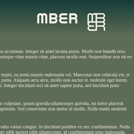
bus accumsan. Integer sit amet lacinia purus. Morbi non blandit eros.
erisque vitae mauris vitae, placerat iaculis erat. Suspendisse non mi eu
turpis, eu porta mauris malesuada vel. Maecenas non vehicula est, et
 porta. Aliquam arcu arcu, mollis non auctor et, molestie eget lorem.
 Integer tincidunt orci sit amet sapien porta, sed tincidunt justo
as vulputate, ipsum gravida ullamcorper gravida, mi tortor placerat
dignissim. Sed consectetur non metus id mollis. Nulla mattis molestie
lum odio varius congue. In tincidunt porttitor ex nec condimentum. Nulla
per nibh laoreet nibh ullamcorper, id condimentum urna malesuada.